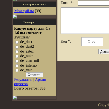
Email *:
Категории каталога
Мои файлы
[39]
Наш опрос
Какую карту для CS
1.6 вы считаете
лучшей?
Код *:
de_dust
de_dust2
de_aztec
de_nuke
de_clan_mil
de_inferno
de_train
Результаты
|
Архив
опросов
Всего ответов:
833
Copyr