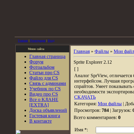
Главная
|
Регистрация
|
Вход
Меню сайта
Главная
»
Файлы
»
Мои фай
Главная страница
Форум
Sprite Explorer 2.12
Фотоальбом
[ ]
Статьи про CS
Аналог SprView, отличается
Файло для CS
интерфейсом. Лучшая програ
Связь с админами
спрайтов. Умеет показывать 
Учебник по CS
необходимости экспортирова
Видео про CS
СКАЧАТЬ
Все о KJlAHE
Категория:
Мои файлы
| Доб
[EXTRA]
Доска объявлений
Просмотров:
784
| Загрузок:
Гостевая книга
Всего комментариев:
0
В контакте
Имя *: