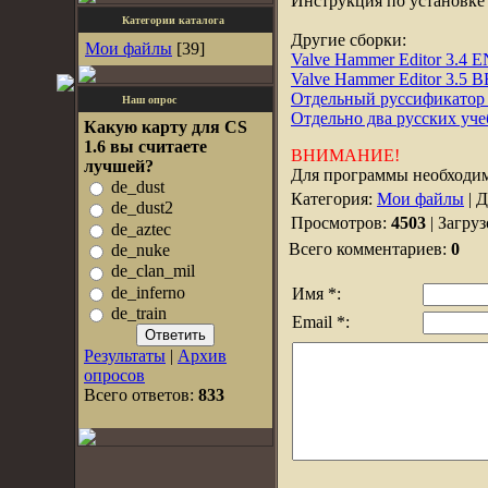
Инструкция по установке
Категории каталога
Другие сборки:
Мои файлы
[39]
Valve Hammer Editor 3.4 
Valve Hammer Editor 3.5 
Отдельный руссификато
Наш опрос
Отдельно два русских уч
Какую карту для CS
1.6 вы считаете
ВНИМАНИЕ!
лучшей?
Для программы необходи
de_dust
Категория:
Мои файлы
| 
de_dust2
Просмотров:
4503
| Загру
de_aztec
Всего комментариев:
0
de_nuke
de_clan_mil
de_inferno
Имя *:
de_train
Email *:
Результаты
|
Архив
опросов
Всего ответов:
833