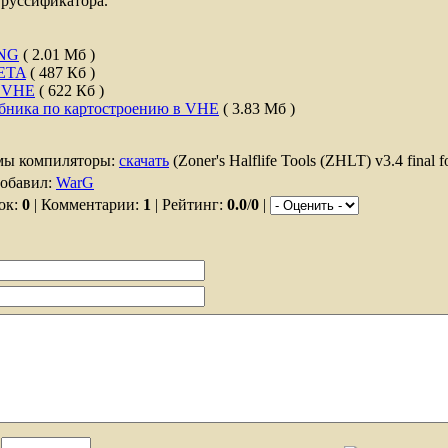
 руссификатора.
ENG
( 2.01 Мб )
BETA
( 487 Кб )
р VHE
( 622 Кб )
ебника по картостроению в VHE
( 3.83 Мб )
мы компиляторы:
скачать
(Zoner's Halflife Tools (ZHLT) v3.4 final fo
Добавил:
WarG
зок:
0
| Комментарии:
1
| Рейтинг:
0.0
/
0
|