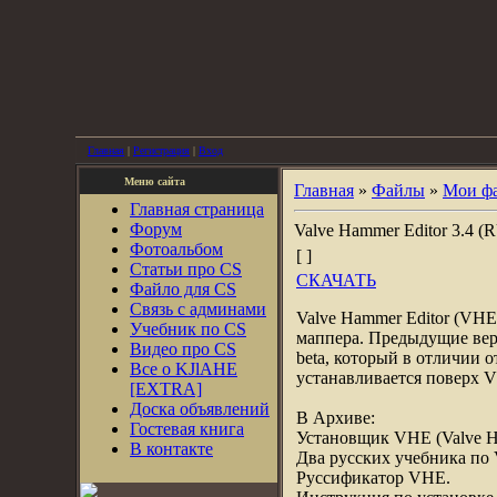
Главная
|
Регистрация
|
Вход
Меню сайта
Главная
»
Файлы
»
Мои ф
Главная страница
Форум
Valve Hammer Editor 3.4 (
Фотоальбом
[ ]
Статьи про CS
СКАЧАТЬ
Файло для CS
Связь с админами
Valve Hammer Editor (VHE
Учебник по CS
маппера. Предыдущие верс
Видео про CS
beta, который в отличии 
Все о KJlAHE
устанавливается поверх V
[EXTRA]
Доска объявлений
В Архиве:
Гостевая книга
Установщик VHE (Valve Ha
В контакте
Два русских учебника по
Руссификатор VHE.