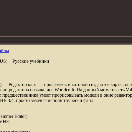
айлы
RUS) + Русские учебники
) — Редактор карт — программа, в которой создаются карты, ос
ии редактора назывались Worldcraft. На данный момент есть Val
от предшественника умеет прорисовывать модели в окне редактор
HE 3.4, просто заменяя исполнительный файл.
mmer Editor).
 VHE.